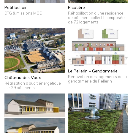
Petit bel air
Picotière
DTG & missions MOE
Réhabilitation d’une résidence
de bâtiment collectif composée
de 72 logements.
Le Pellerin – Gendarmerie
Rénovation des logements de la
Château des Vaux
gendarmerie du Pellerin
Réalisation d’audit énergétique
sur 29 bâtiments