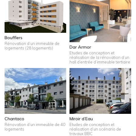
Boufflers
Rénovation d’un immeuble de
Dar Armor
logements (28 logements)
Etudes de conception et
réalisation de la rénovation d’un
hall d’entrée d’immeuble tertiaire
Chantaco
Miroir d’Eau
Rénovation d’un immeuble de 40
Etudes de conception et
logements
réalisation d’un scénario de
travaux BBC