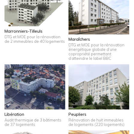
Marronniers-Tilleuls
DTG et MOE pour la rénovation
Maraîchers
de 2 immeubles de 40 logements
DTG et MOE pour la rénovation
énergétique globale d’une
copropriété permettant
d’atteindre le label BBC
Libération
Peupliers
Audit thermique de 3 bâtiments
Rénovation de huit immeubles
de 37 logements
de logements (220 logements)