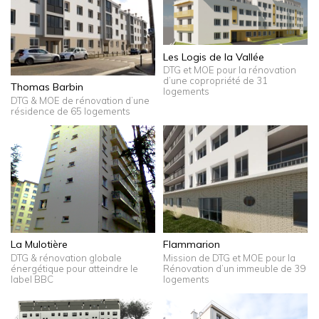
Les Logis de la Vallée
DTG et MOE pour la rénovation
d’une copropriété de 31
Thomas Barbin
logements
DTG & MOE de rénovation d’une
résidence de 65 logements
La Mulotière
Flammarion
DTG & rénovation globale
Mission de DTG et MOE pour la
énergétique pour atteindre le
Rénovation d’un immeuble de 39
label BBC
logements