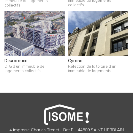
immeuble de logements
immeuble de logements
collectifs
collectifs
Deurbroucq
Cyrano
DTG d’un immeuble de
Réfection de la toiture d’un
logements collectifs
immeuble de logements
4 impasse Charles Trenet - Bat B - 44800 SAINT HERBLAIN