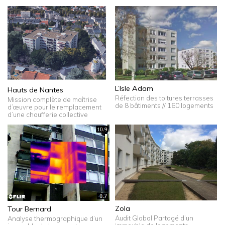
L’Isle Adam
Hauts de Nantes
Réfection des toitures terrasses
Mission complète de maîtrise
de 8 bâtiments // 160 logements
d’œuvre pour le remplacement
d’une chaufferie collective
Zola
Tour Bernard
Audit Global Partagé d’un
Analyse thermographique d’un