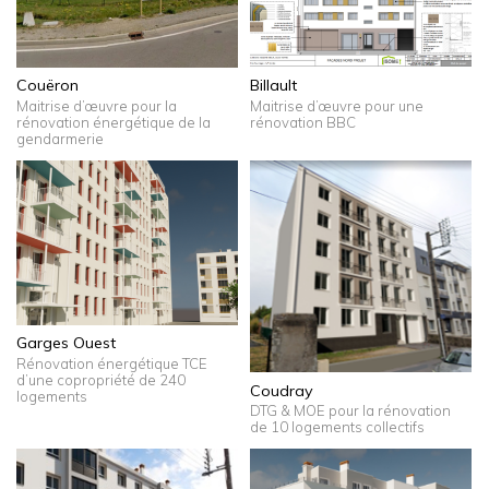
Couëron
Billault
Maitrise d’œuvre pour la
Maitrise d’œuvre pour une
rénovation énergétique de la
rénovation BBC
gendarmerie
Garges Ouest
Rénovation énergétique TCE
d’une copropriété de 240
Coudray
logements
DTG & MOE pour la rénovation
de 10 logements collectifs