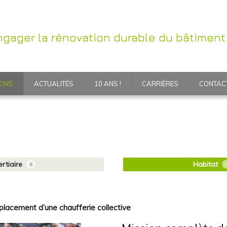
ngager la rénovation durable du bâtiment
IONS
ACTUALITÉS
10 ANS !
CARRIÈRES
CONTAC
ertiaire
Habitat
6
2
placement d’une chaufferie collective