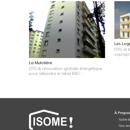
Les Logi
DTG et 
copropr
La Mulotière
DTG & rénovation globale énergétique
pour atteindre le label BBC
À Propo
Notre 
Nos e