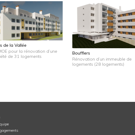
s de la Vallée
MOE pour la rénovation d’une
Boufflers
iété de 31 logements
Rénovation d’un immeuble de
logements (28 logements)
s
équipe
ngagements