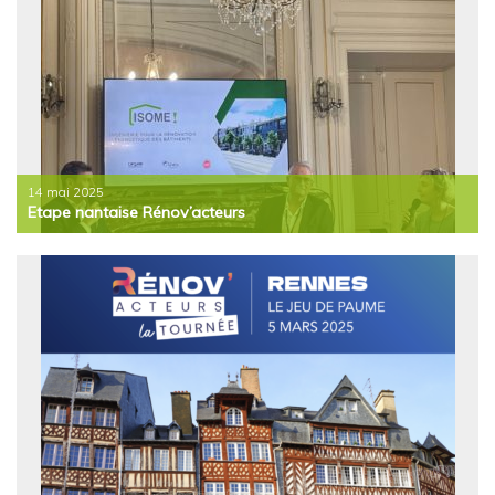
collectif
sur 29
de la
composée
bâtiments
gendarmerie
de 72
du Pellerin
logements.
14 mai 2025
Etape nantaise Rénov’acteurs